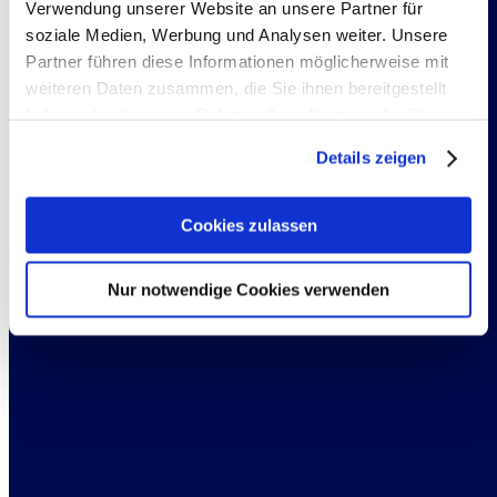
Verwendung unserer Website an unsere Partner für
soziale Medien, Werbung und Analysen weiter. Unsere
Partner führen diese Informationen möglicherweise mit
weiteren Daten zusammen, die Sie ihnen bereitgestellt
haben oder die sie im Rahmen Ihrer Nutzung der Dienste
gesammelt haben. Sie geben Einwilligung zu unseren
Details zeigen
Cookies, wenn Sie unsere Webseite weiterhin nutzen.
Cookies zulassen
© Genillard & Co - 2026. All rights reserved.
Nur notwendige Cookies verwenden
Home
Risikomanagement & Rückversicherung
Produkte & Projekte
Unternehmen
Über uns
Stellenangebote
Datenschutzerklärung
Impressum
Kontakt
Footer Bar