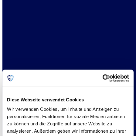
Unternehmen
Über uns
Vision
Team
Karriere
Nachhaltigkeit bei G&Co
Risikomanagement & Rückversicherung
Terror und Politische Gewalt
Financial Lines
Agrarwirtschaft
Cyber
Naturkatastrophen
Run-Off & Legacy
Spezialrisiken
Produkte & Projekte
Unsere Produkte
Diese Webseite verwendet Cookies
Unsere Projekte
News
Wir verwenden Cookies, um Inhalte und Anzeigen zu
personalisieren, Funktionen für soziale Medien anbieten
Logo_GCsmaller_header_retin
zu können und die Zugriffe auf unsere Website zu
analysieren. Außerdem geben wir Informationen zu Ihrer