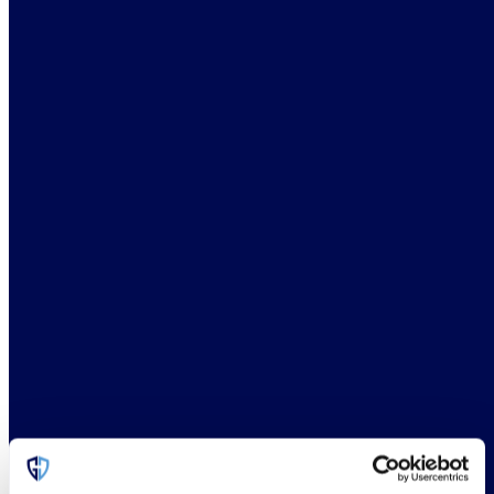
CISAR 2023 – es ist vollbracht!
Agriculture
,
Events
Von
Magdalena Schmid
21. März 2023
CISAR 2023 ist nun offiziell vorbei. Genillard & Co möchte sich
bei allen bedanken, die dazu beigetragen haben, diese Veranstaltung
zu einem unvergesslichen Erfolg zu machen – besonders bei
unserem Sponsor Liberty! Zum vierten Mal organisierte Genillard &
Co das jährliche Symposium, um Klimaversicherungslösungen für
landwirtschaftliche Risiken mit Delegierten aus ganz Europa zu
diskutieren, die…
Continue Reading
CISAR 2023 – es ist
vollbracht!